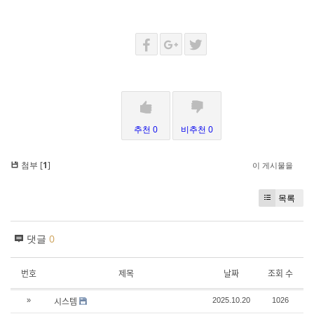
추천 0
비추천 0
첨부 [
1
]
이 게시물을
목록
댓글
0
번호
제목
날짜
조회 수
시스템
»
2025.10.20
1026