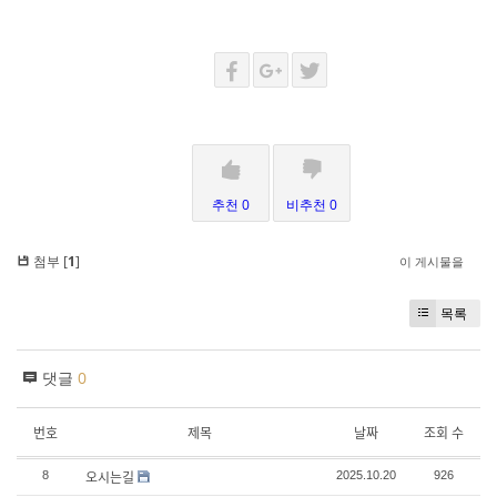
추천 0
비추천 0
첨부 [
1
]
이 게시물을
목록
댓글
0
번호
제목
날짜
조회 수
오시는길
8
2025.10.20
926